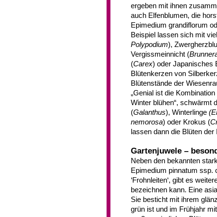
ergeben mit ihnen zusammen
auch Elfenblumen, die hors
Epimedium grandiflorum o
Beispiel lassen sich mit vi
Polypodium
), Zwergherzb
Vergissmeinnicht (
Brunner
(
Carex
) oder Japanisches 
Blütenkerzen von Silberker
Blütenstände der Wiesenrau
„Genial ist die Kombinatio
Winter blühen“, schwärmt 
(
Galanthus
), Winterlinge
(E
nemorosa
) oder Krokus (
C
lassen dann die Blüten der
Gartenjuwele – besond
Neben den bekannten star
Epimedium pinnatum ssp. 
‘Frohnleiten‘, gibt es weite
bezeichnen kann. Eine asia
Sie besticht mit ihrem glä
grün ist und im Frühjahr mi