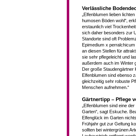
Verlässliche Bodendec
„Elfenblumen lieben lichten
humosen Böden wohl“, erklä
erstaunlich viel Trockenhei
sich daher besonders zur 
Standorte sind oft Problem
Epimedium x perralchicum `
an diesen Stellen für attr
sie sehr pflegeleicht und l
außerdem auch im Winter gr
Der große Staudengärtner K
Elfenblumen sind ebenso z
gleichzeitig sehr robuste P
Menschen aufnehmen.“
Gärtnertipp – Pflege 
„Elfenblumen sind eine der 
Garten“, sagt Eskuche. Bea
Elfenglück im Garten nichts
Frühjahr gut zur Geltung 
sollten bei wintergrünen Ar