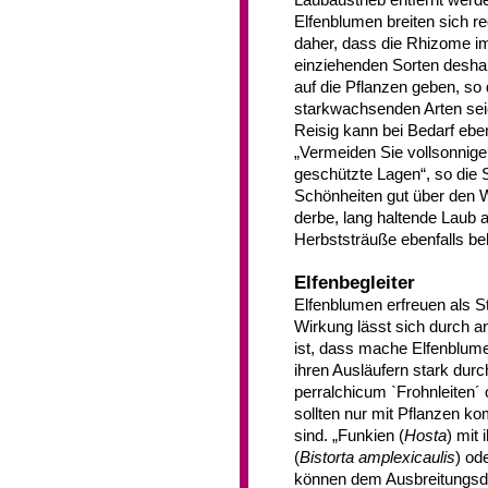
Laubaustrieb entfernt werd
Elfenblumen breiten sich r
daher, dass die Rhizome im
einziehenden Sorten deshal
auf die Pflanzen geben, so
starkwachsenden Arten sei
Reisig kann bei Bedarf ebe
„Vermeiden Sie vollsonnige
geschützte Lagen“, so die 
Schönheiten gut über den Win
derbe, lang haltende Laub 
Herbststräuße ebenfalls bel
Elfenbegleiter
Elfenblumen erfreuen als S
Wirkung lässt sich durch a
ist, dass mache Elfenblume
ihren Ausläufern stark dur
perralchicum `Frohnleiten
sollten nur mit Pflanzen ko
sind. „Funkien (
Hosta
) mit 
(
Bistorta amplexicaulis
) od
können dem Ausbreitungsdr