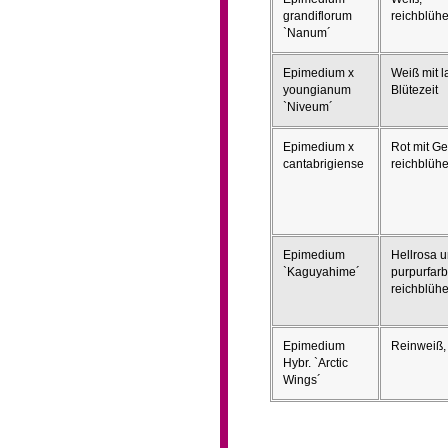
grandiflorum
reichblüh
`Nanum´
Epimedium x
Weiß mit l
youngianum
Blütezeit
`Niveum´
Epimedium x
Rot mit Ge
cantabrigiense
reichblüh
Epimedium
Hellrosa 
`Kaguyahime´
purpurfarb
reichblüh
Epimedium
Reinweiß, 
Hybr. `Arctic
Wings´