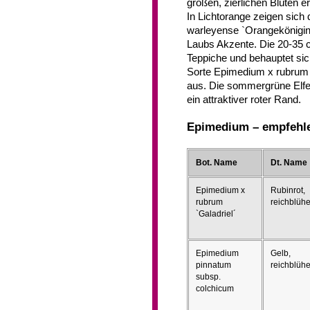
großen, zierlichen Blüten e
In Lichtorange zeigen sich 
warleyense `Orangekönigin
Laubs Akzente. Die 20-35 cm
Teppiche und behauptet sic
Sorte Epimedium x rubrum `
aus. Die sommergrüne Elfen
ein attraktiver roter Rand.
Epimedium – empfehl
Bot. Name
Dt. Name
Epimedium x
Rubinrot,
rubrum
reichblüh
`Galadriel´
Epimedium
Gelb,
pinnatum
reichblüh
subsp.
colchicum