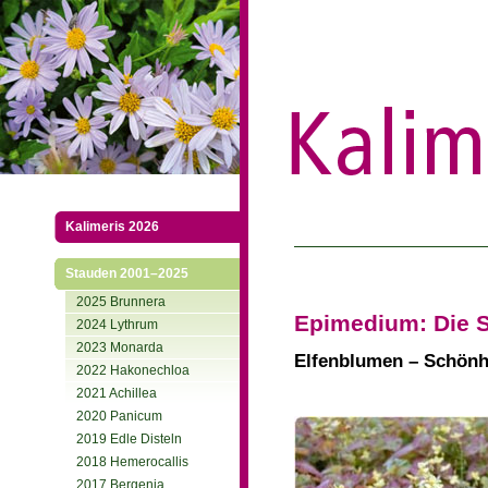
Kalimeris 2026
Stauden 2001–2025
2025 Brunnera
Epimedium: Die S
2024 Lythrum
2023 Monarda
Elfenblumen – Schönhe
2022 Hakonechloa
2021 Achillea
2020 Panicum
2019 Edle Disteln
2018 Hemerocallis
2017 Bergenia